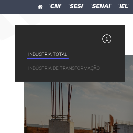
=CNI=
=SESI=
=SENAI=
=IEL=
INDÚSTRIA TOTAL
INDÚSTRIA DE TRANSFORMAÇÃO
Previous